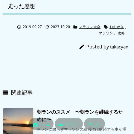
走った感想
2019-09-27
2023-10-20
マラソン大会
おおがき
,




マラソン
,
攻略
Posted by

takacyan
関連記事

朝ランのススメ 〜朝ランを継続するた
めに〜


メニュー
上へ

ホーム
朝ランに限らずマラソンの練習には継続する事が重