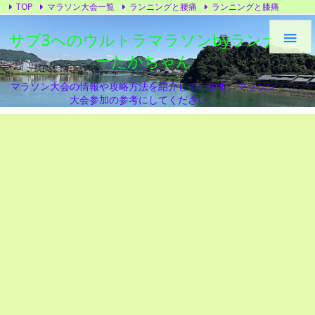
TOP
マラソン大会一覧
ランニングと腰痛
ランニングと膝痛
トレーニング
ランニングシューズ
プライバシーポリシー
サブ3へのウルトラマラソンbyランナ

ーたかちゃん
マラソン大会の情報や攻略方法を紹介しています。マラソン
大会参加の参考にしてください。