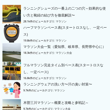
ランニングシューズの一番上の二つの穴～効果的な使
い方と靴紐の結び方を徹底解説〜
28.1k件のビュー
カテゴリ:
マラソン
ハーフマラソンペース表(スタートロスなし、一定ペー
ス)
19.8k件のビュー
カテゴリ:
マラソン
マラソン大会一覧（愛知県、岐阜県、長野県中心に）
18.3k件のビュー
カテゴリ:
マラソン大会
フルマラソン完走タイム別ペース表(スタートロスな
し、一定ペース)
16.8k件のビュー
カテゴリ:
マラソン
ランニングウェアの洗い方〜汗の臭い対策〜
9.7k件のビュー
カテゴリ:
マラソン
木曽三川マラソン～概要と攻略と参戦記～
9.7k件のビュー
カテゴリ:
マラソン大会