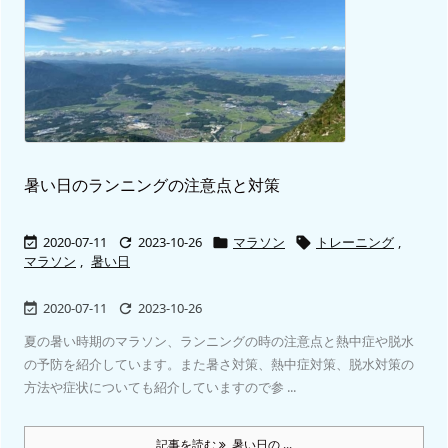
暑い日のランニングの注意点と対策
2020-07-11
2023-10-26
マラソン
トレーニング
,




マラソン
,
暑い日
2020-07-11
2023-10-26


夏の暑い時期のマラソン、ランニングの時の注意点と熱中症や脱水
の予防を紹介しています。また暑さ対策、熱中症対策、脱水対策の
方法や症状についても紹介していますので参 ...
記事を読む
暑い日の ...