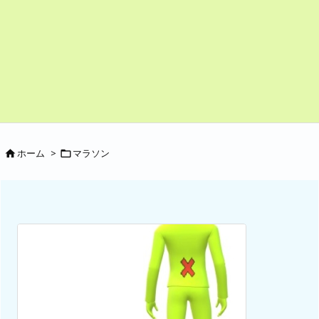
ホーム
>
マラソン

