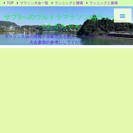
TOP
マラソン大会一覧
ランニングと腰痛
ランニングと膝痛
トレーニング
ランニングシューズ
プライバシーポリシー
サブ3へのウルトラマラソンbyランナ

ーたかちゃん
マラソン大会の情報や攻略方法を紹介しています。マラソン
大会参加の参考にしてください。