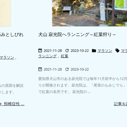
痛みとしびれ
犬山 寂光院へランニング～紅葉狩り～
2021-11-28
2023-10-22
マラソン
マ




ランニング
,
紅葉
マラソン
,
2021-11-28
2023-10-22


愛知県犬山市のある寂光院では毎年11月前半から12
りが開催されます。寂光院は、「尾張のもみじでら」
れの原因を解説
で紅葉の名所です。 寂光院の ...
介します。
頸椎症性 ...
記事を