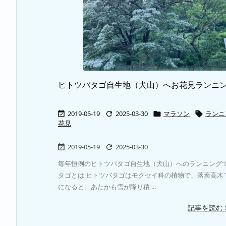
ヒトツバタゴ自生地（犬山）へお花見ランニ
2019-05-19
2025-03-30
マラソン
ランニ




花見
2019-05-19
2025-03-30


毎年恒例のヒトツバタゴ自生地（犬山）へのランニングで
タゴとは ヒトツバタゴはモクセイ科の植物で、落葉高木
になると、あたかも雪が降り積 ...
記事を読む