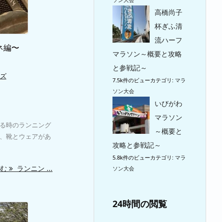
高橋尚子
杯ぎふ清
流ハーフ
ネ編〜
マラソン～概要と攻略
と参戦記～
ズ
7.5k件のビュー
カテゴリ:
マラ
ソン大会
いびがわ
マラソン
る時のランニング
～概要と
、靴とウェアがあ
攻略と参戦記～
5.8k件のビュー
カテゴリ:
マラ
読む
ランニン ...
ソン大会
24時間の閲覧