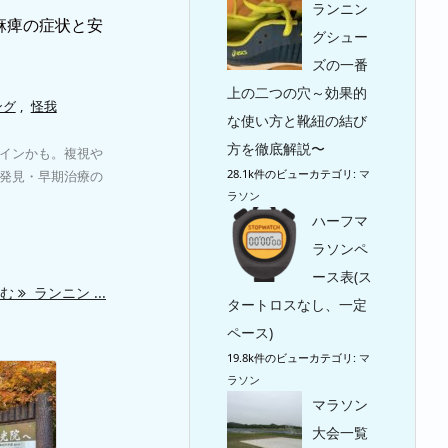
ランニン
麻痺の症状と安
グシュー
ズの一番
上の二つの穴～効果的
ング
,
怪我
な使い方と靴紐の結び
方を徹底解説〜
インかも。複視や
28.1k件のビュー
カテゴリ:
マ
発見・早期治療の
ラソン
ハーフマ
ラソンペ
ース表(ス
読む
ランニン ...
タートロスなし、一定
ペース)
19.8k件のビュー
カテゴリ:
マ
ラソン
マラソン
大会一覧