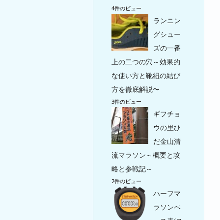
4件のビュー
ランニン
グシュー
ズの一番
上の二つの穴～効果的
な使い方と靴紐の結び
方を徹底解説〜
3件のビュー
ギフチョ
ウの里ひ
だ金山清
流マラソン～概要と攻
略と参戦記～
2件のビュー
ハーフマ
ラソンペ