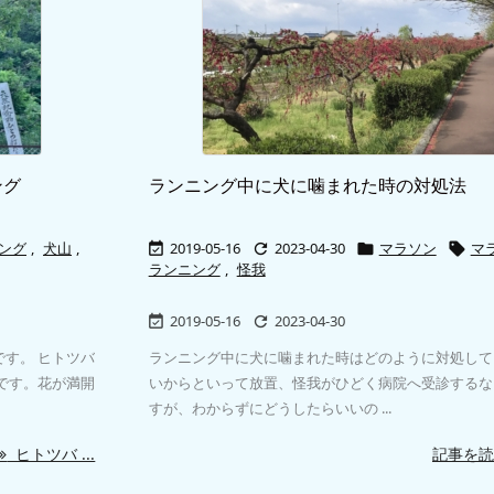
ング
ランニング中に犬に噛まれた時の対処法
ング
,
犬山
,
2019-05-16
2023-04-30
マラソン
マ




ランニング
,
怪我
2019-05-16
2023-04-30


す。 ヒトツバ
ランニング中に犬に噛まれた時はどのように対処して
です。花が満開
いからといって放置、怪我がひどく病院へ受診するな
すが、わからずにどうしたらいいの ...
ヒトツバ ...
記事を