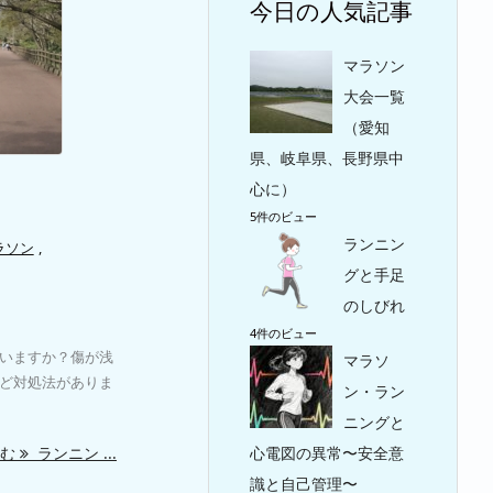
今日の人気記事
マラソン
大会一覧
（愛知
県、岐阜県、長野県中
心に）
5件のビュー
ランニン
ラソン
,
グと手足
のしびれ
4件のビュー
いますか？傷が浅
マラソ
ど対処法がありま
ン・ラン
ニングと
心電図の異常〜安全意
読む
ランニン ...
識と自己管理〜