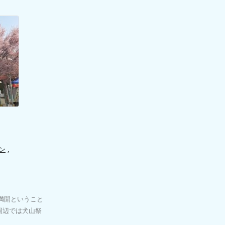
ン
,
満開ということ
周辺では犬山祭