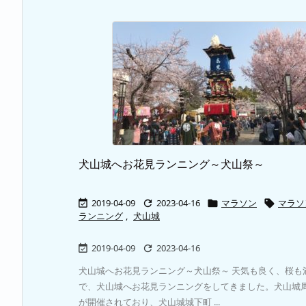
犬山城へお花見ランニング～犬山祭～
2019-04-09
2023-04-16
マラソン
マラソ




ランニング
,
犬山城
2019-04-09
2023-04-16


犬山城へお花見ランニング～犬山祭～ 天気も良く、桜も
で、犬山城へお花見ランニングをしてきました。犬山城
が開催されており、犬山城城下町 ...