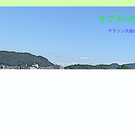
サブ3へ
マラソン大会