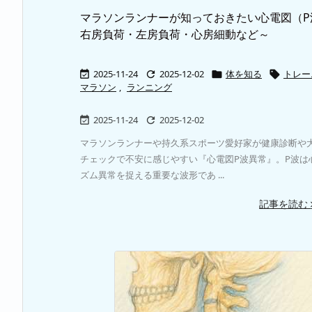
マラソンランナーが知っておきたい心電図（P
右房負荷・左房負荷・心房細動など～
2025-11-24
2025-12-02
体を知る
トレー




マラソン
,
ランニング
2025-11-24
2025-12-02


マラソンランナーや持久系スポーツ愛好家が健康診断や
チェックで不安に感じやすい『心電図P波異常』。P波は
ズム異常を捉える重要な波形であ ...
記事を読む