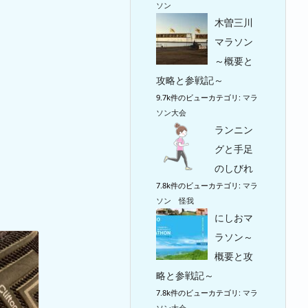
ソン
木曽三川
マラソン
～概要と
攻略と参戦記～
9.7k件のビュー
カテゴリ:
マラ
ソン大会
ランニン
グと手足
のしびれ
7.8k件のビュー
カテゴリ:
マラ
ソン 怪我
にしおマ
ラソン～
概要と攻
略と参戦記～
7.8k件のビュー
カテゴリ:
マラ
ソン大会