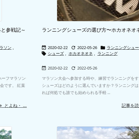
略と参戦記～
ランニングシューズの選び方〜ホカオネオ
ラソン
,
2020-02-22
2022-05-26
ランニングシュー



シューズ
,
ホカオネオネ
,
ランニング

2020-02-22
2022-05-26


ハーフマラソン
マラソン大会へ参加する時や、練習でランニングをす
会です。 紅葉
シューズはどのように選んでいますか？ランニングは
れば何処でも誰でも始められる手軽 ...
とよね・ ...
記事を