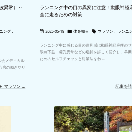
波異常）～
ランニング中の目の異変に注意！動眼神経
全に走るための対策
ニング
,
2025-05-18
体を知る
マラソン
,
ランニ



ランニング中に感じる目の違和感は動眼神経麻痺のサ
眼瞼下垂、瞳孔異常などの症状を詳しく紹介し、早期
ためのセルフチェックと対策法をわ ...
大会メディカル
心房の働きやリ
マラソン ...
記事を