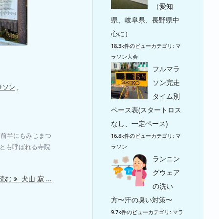
（愛知
県、岐阜県、長野県中
心に）
18.3k件のビュー
カテゴリ:
マ
ラソン大会
フルマラ
ソン完走
ラソン
,
タイム別
ペース表(スタートロス
なし、一定ペース)
月前半にもみじまつ
16.8k件のビュー
カテゴリ:
マ
とも呼ばれる寺院
ラソン
ランニン
グウェア
読む
犬山 寂 ...
の洗い
方〜汗の臭い対策〜
9.7k件のビュー
カテゴリ:
マラ