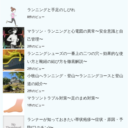
ランニングと手足のしびれ
8件のビュー
マラソン・ランニングと心電図の異常〜安全意識と自
己管理〜
2件のビュー
ランニングシューズの一番上の二つの穴～効果的な使
い方と靴紐の結び方を徹底解説〜
2件のビュー
小牧山へランニング・登山〜ランニングコースと登山
道の紹介〜
2件のビュー
マラソントラブル対策〜足のまめ対策〜
1件のビュー
ランナーが知っておきたい帯状疱疹〜症状・原因・予
防(ワクチン)〜