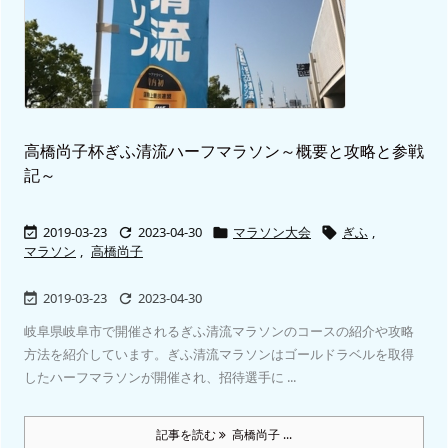
高橋尚子杯ぎふ清流ハーフマラソン～概要と攻略と参戦
記～
2019-03-23
2023-04-30
マラソン大会
ぎふ
,




マラソン
,
高橋尚子
2019-03-23
2023-04-30


岐阜県岐阜市で開催されるぎふ清流マラソンのコースの紹介や攻略
方法を紹介しています。ぎふ清流マラソンはゴールドラベルを取得
したハーフマラソンが開催され、招待選手に ...
記事を読む
高橋尚子 ...