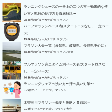
ランニングシューズの一番上の二つの穴～効果的な使
い方と靴紐の結び方を徹底解説〜
28.1k件のビュー
カテゴリ:
マラソン
ハーフマラソンペース表(スタートロスなし、一定ペー
ス)
19.8k件のビュー
カテゴリ:
マラソン
マラソン大会一覧（愛知県、岐阜県、長野県中心に）
18.3k件のビュー
カテゴリ:
マラソン大会
フルマラソン完走タイム別ペース表(スタートロスな
し、一定ペース)
16.8k件のビュー
カテゴリ:
マラソン
ランニングウェアの洗い方〜汗の臭い対策〜
9.7k件のビュー
カテゴリ:
マラソン
木曽三川マラソン～概要と攻略と参戦記～
9.7k件のビュー
カテゴリ:
マラソン大会