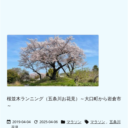
桜並木ランニング（五条川お花見）～大口町から岩倉市
～
2019-04-04
2025-04-06
マラソン
マラソン
,
五条川




,
花見