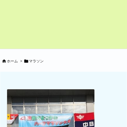
ホーム
>
マラソン

