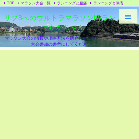
TOP
マラソン大会一覧
ランニングと腰痛
ランニングと膝痛
トレーニング
ランニングシューズ
プライバシーポリシー
サブ3へのウルトラマラソンbyランナ

ーたかちゃん
マラソン大会の情報や攻略方法を紹介しています。マラソン
大会参加の参考にしてください。