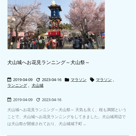
犬山城へお花見ランニング～犬山祭～
2019-04-09
2023-04-16
マラソン
マラソン
,




ランニング
,
犬山城
2019-04-09
2023-04-16


犬山城へお花見ランニング～犬山祭～ 天気も良く、桜も満開という
ことで、犬山城へお花見ランニングをしてきました。犬山城周辺で
は犬山祭が開催されており、犬山城城下町 ...