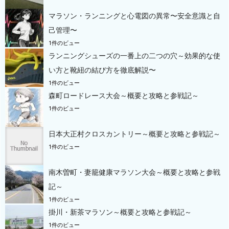
マラソン・ランニングと心電図の異常〜安全意識と自
己管理〜
1件のビュー
ランニングシューズの一番上の二つの穴～効果的な使
い方と靴紐の結び方を徹底解説〜
1件のビュー
森町ロードレース大会～概要と攻略と参戦記～
1件のビュー
日本大正村クロスカントリー～概要と攻略と参戦記～
1件のビュー
南木曽町・妻籠健康マラソン大会～概要と攻略と参戦
記～
1件のビュー
掛川・新茶マラソン～概要と攻略と参戦記～
1件のビュー