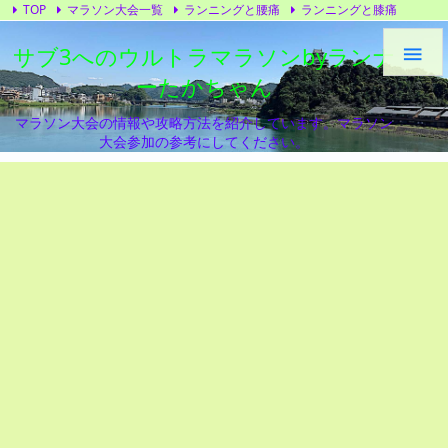
TOP
マラソン大会一覧
ランニングと腰痛
ランニングと膝痛
トレーニング
ランニングシューズ
プライバシーポリシー
サブ3へのウルトラマラソンbyランナ

ーたかちゃん
マラソン大会の情報や攻略方法を紹介しています。マラソン
大会参加の参考にしてください。