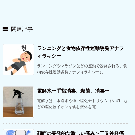
関連記事

ランニングと食物依存性運動誘発アナフ
ィラキシー
ランニングやマラソンなどの運動で誘発される、食
物依存性運動誘発アナフィラキシーに ...
電解水〜手指消毒、殺菌、消毒〜
電解水は、水道水や薄い塩化ナトリウム（NaCl）な
どの塩化物イオンを含む液体を電 ...
顔面の突発的な激しい痛み〜三叉神経痛