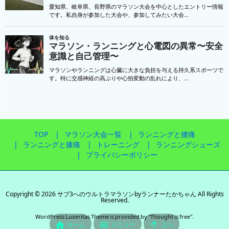
TOP
マラソン大会一覧
ランニングと腰痛
ランニングと膝痛
トレーニング
ランニングシューズ
プライバシーポリシー
Copyright ©
2026
サブ3へのウルトラマラソンbyランナーたかちゃん
All Rights
Reserved.
WordPress Luxeritas Theme is provided by "
Thought is free
".


メニュー
上へ

ホーム