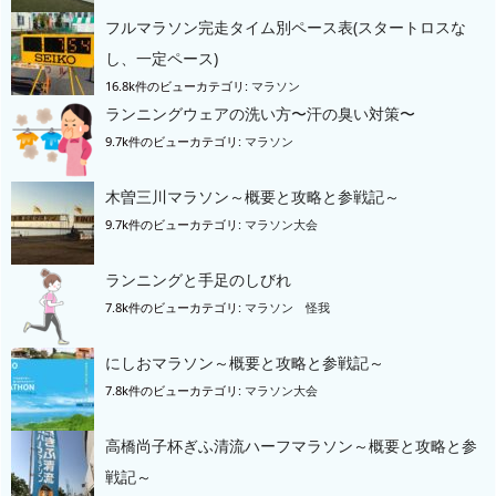
フルマラソン完走タイム別ペース表(スタートロスな
し、一定ペース)
16.8k件のビュー
カテゴリ:
マラソン
ランニングウェアの洗い方〜汗の臭い対策〜
9.7k件のビュー
カテゴリ:
マラソン
木曽三川マラソン～概要と攻略と参戦記～
9.7k件のビュー
カテゴリ:
マラソン大会
ランニングと手足のしびれ
7.8k件のビュー
カテゴリ:
マラソン 怪我
にしおマラソン～概要と攻略と参戦記～
7.8k件のビュー
カテゴリ:
マラソン大会
高橋尚子杯ぎふ清流ハーフマラソン～概要と攻略と参
戦記～